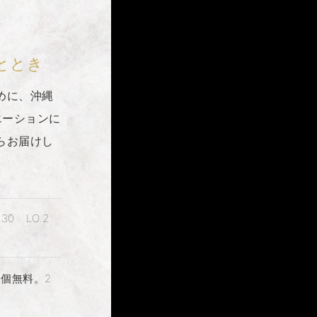
ととき
めに、沖縄
エーションに
らお届けし
30 LO.2
1個無料。2