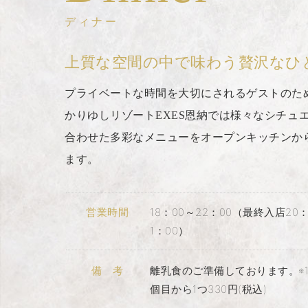
ディナー
上質な空間の中で味わう贅沢なひ
プライベートな時間を大切にされるゲストのた
かりゆしリゾートEXES恩納では様々なシチュ
合わせた多彩なメニューをオープンキッチンか
ます。
営業時間
18：00～22：00（最終入店20：
1：00）
備 考
離乳食のご準備しております。※
個目から1つ330円(税込)