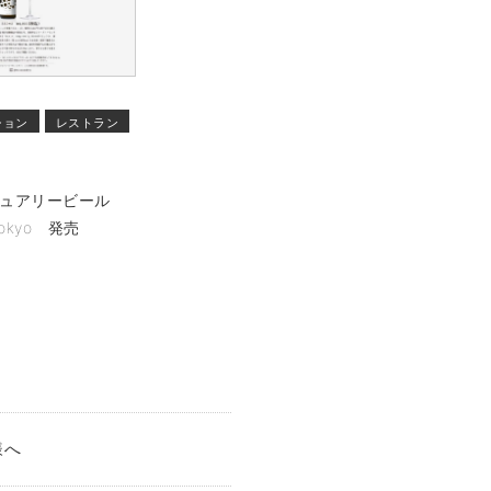
ション
レストラン
ジュアリービール
okyo 発売
様へ