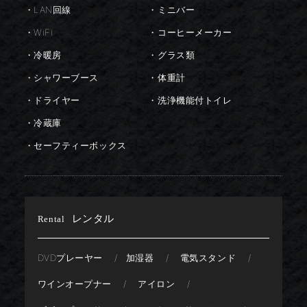
・LAN回線
・ミニバー
・WiFi
・コーヒーメーカー
・冷暖房
・グラス類
・シャワーブース
・体重計
・ドライヤー
・洗浄機能付トイレ
・冷蔵庫
・セーフティーボックス
レンタル
Rental
DVDプレーヤー
加湿器
電気スタンド
ワインオープナー
アイロン