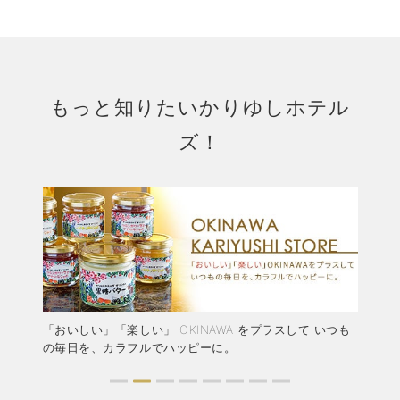
もっと知りたいかりゆしホテル
ズ！
つも
かりゆしホテルズでの思い出や楽しみ方をみんなでシェ
民
ア！
ー