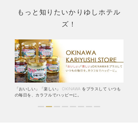
もっと知りたいかりゆしホテル
ズ！
結婚
「おいしい」「楽しい」 OKINAWA をプラスして いつも
か
ャペ
の毎日を、カラフルでハッピーに。
ア