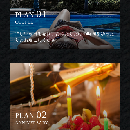
01
PLAN
COUPLE
忙しい毎日を忘れ、おふたりだけの時間をゆった
りとお過ごしください
02
PLAN
ANNIVERSARY