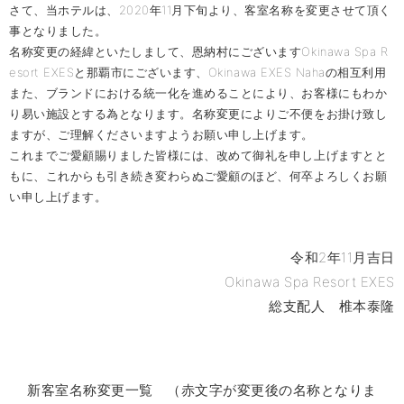
さて、当ホテルは、2020年11月下旬より、客室名称を変更させて頂く
事となりました。
名称変更の経緯といたしまして、恩納村にございますOkinawa Spa R
esort EXESと那覇市にございます、Okinawa EXES Nahaの相互利用
また、ブランドにおける統一化を進めることにより、お客様にもわか
り易い施設とする為となります。名称変更によりご不便をお掛け致し
ますが、ご理解くださいますようお願い申し上げます。
これまでご愛顧賜りました皆様には、改めて御礼を申し上げますとと
もに、これからも引き続き変わらぬご愛顧のほど、何卒よろしくお願
い申し上げます。
令和2年11月吉日
Okinawa Spa Resort EXES
総支配人 椎本泰隆
新客室名称変更一覧 （赤文字が変更後の名称となりま