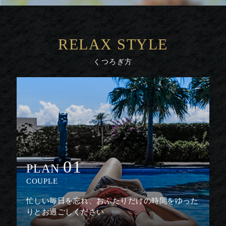
RELAX STYLE
くつろぎ方
01
PLAN
COUPLE
忙しい毎日を忘れ、おふたりだけの時間をゆった
りとお過ごしください