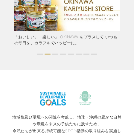
結婚
「おいしい」「楽しい」 OKINAWA をプラスして いつも
か
ャペ
の毎日を、カラフルでハッピーに。
ア
地域性及び環境への関連を考慮し、地球・沖縄の豊かな自然
や環境を未来の子供たちに残すため、
今私たちが出来る持続可能なSDG's活動の取り組みを実施し