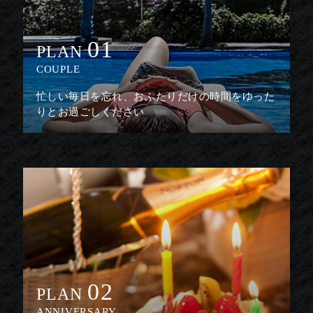
01
PLAN
COUPLE
忙しい毎日を忘れ、おふたりだけの時間をゆった
りとお過ごしください
02
PLAN
ANNIVERSARY