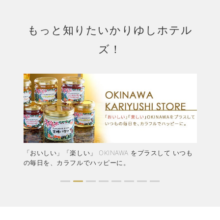
もっと知りたいかりゆしホテル
ズ！
結婚
「おいしい」「楽しい」 OKINAWA をプラスして いつも
か
ャペ
の毎日を、カラフルでハッピーに。
ア