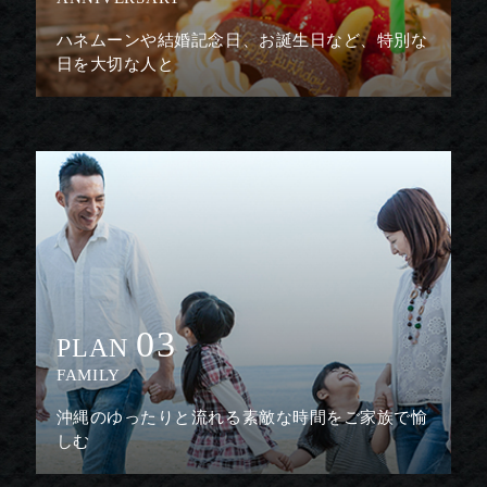
ハネムーンや結婚記念日、お誕生日など、特別な
日を大切な人と
03
PLAN
FAMILY
沖縄のゆったりと流れる素敵な時間をご家族で愉
しむ