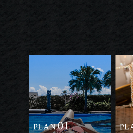
01
PLAN
PL