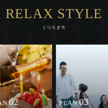
RELAX STYLE
くつろぎ方
02
03
AN
PLAN