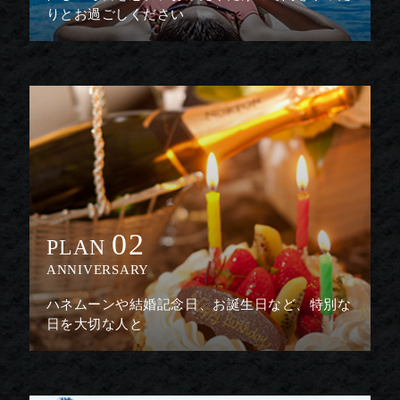
りとお過ごしください
02
PLAN
ANNIVERSARY
ハネムーンや結婚記念日、お誕生日など、特別な
日を大切な人と