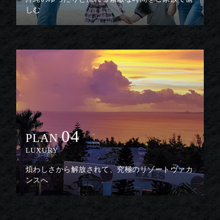
しむ
04
PLAN
LUXURY
煩わしさから解放されて、究極のリゾートヴァカ
ンスへ