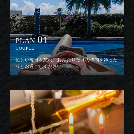
01
PLAN
COUPLE
忙しい毎日を忘れ、おふたりだけの時間をゆった
りとお過ごしください