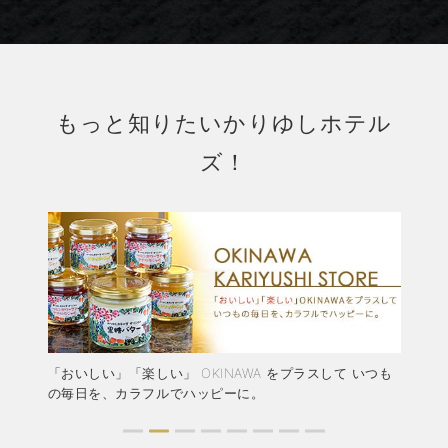
もっと知りたいかりゆしホテル
ズ！
結婚
「おいしい」「楽しい」 OKINAWA をプラスして いつも
か
ャペ
の毎日を、カラフルでハッピーに。
ア