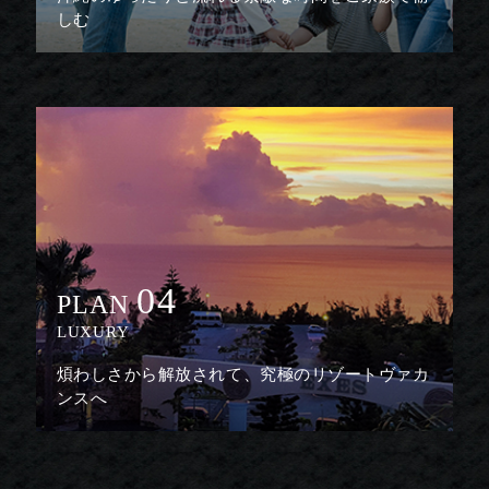
しむ
04
PLAN
LUXURY
煩わしさから解放されて、究極のリゾートヴァカ
ンスへ