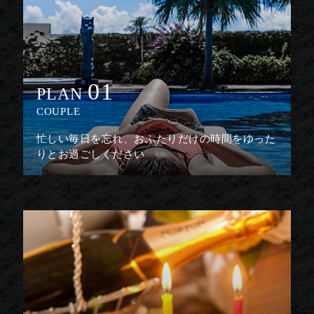
01
PLAN
COUPLE
忙しい毎日を忘れ、おふたりだけの時間をゆった
りとお過ごしください