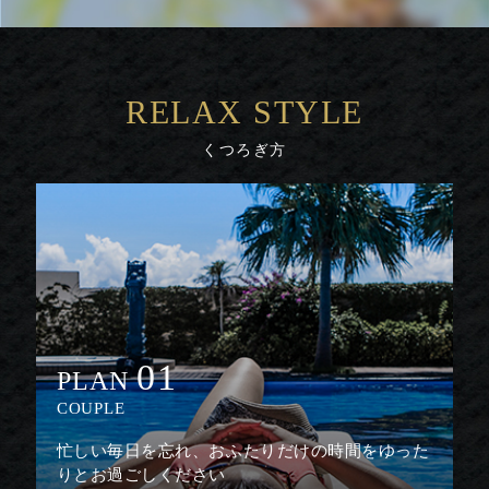
RELAX STYLE
くつろぎ方
01
PLAN
COUPLE
忙しい毎日を忘れ、おふたりだけの時間をゆった
りとお過ごしください