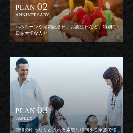
02
PLAN
ANNIVERSARY
ハネムーンや結婚記念日、お誕生日など、特別な
日を大切な人と
03
PLAN
FAMILY
沖縄のゆったりと流れる素敵な時間をご家族で愉