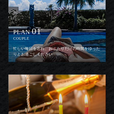
01
PLAN
COUPLE
忙しい毎日を忘れ、おふたりだけの時間をゆった
りとお過ごしください