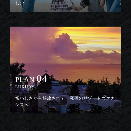
しむ
04
PLAN
LUXURY
煩わしさから解放されて、究極のリゾートヴァカ
ンスへ