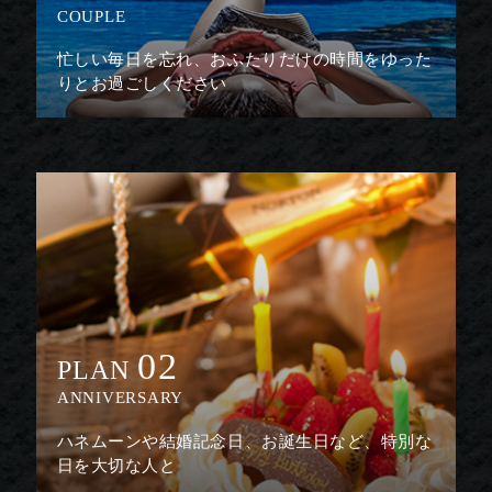
COUPLE
忙しい毎日を忘れ、おふたりだけの時間をゆった
りとお過ごしください
02
PLAN
ANNIVERSARY
ハネムーンや結婚記念日、お誕生日など、特別な
日を大切な人と