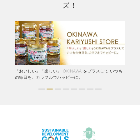
ズ！
結婚
「おいしい」「楽しい」 OKINAWA をプラスして いつも
か
ャペ
の毎日を、カラフルでハッピーに。
ア